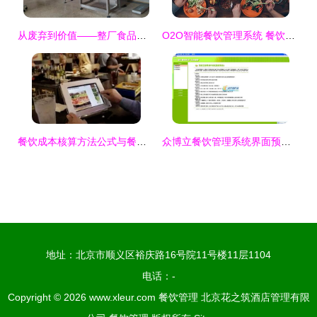
从废弃到价值——整厂食品设备的隐形战斗值
O2O智能餐饮管理系统 餐饮企业重获新生的关键引擎
餐饮成本核算方法公式与餐饮管理核心实战解析
众博立餐饮管理系统界面预览 众博立餐饮管理系统界面图片
地址：北京市顺义区裕庆路16号院11号楼11层1104
电话：-
Copyright © 2026
www.xleur.com
餐饮管理
北京花之筑酒店管理有限