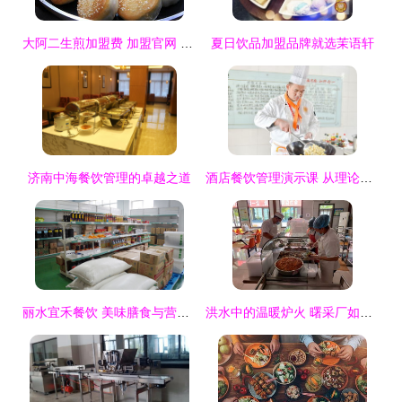
大阿二生煎加盟费 加盟官网 条件流程 政策支持 f600品牌加盟网
夏日饮品加盟品牌就选茉语轩
济南中海餐饮管理的卓越之道
酒店餐饮管理演示课 从理论到实践的桥梁
丽水宜禾餐饮 美味膳食与营养健康的餐饮管理之道
洪水中的温暖炉火 曙采厂如何打赢员工饮食保障攻坚战