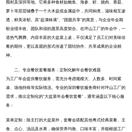
围村及深圳等地。它将多种食材如鲍鱼、海参、虾、烧肉、香菇、
萝卜等层层铺叠于一个大木盆或金属盆中，共同焖煮，滋味相互渗
透，鲜美浓郁。其“盆满钵满”、“团圆共享”的寓意，与企业年会期
盼业绩丰收、团队和谐的愿景高度契合。在坪山工厂的年会中，一
道热气腾腾、内容丰富的大盆菜上桌，不仅满足了员工们对美味佳
肴的期待，更以直观的形式传递了团结协作、共享成果的企业精
神。
二、专业餐饮套餐服务：定制化解年会餐饮难题
为工厂年会提供餐饮服务，需充分考虑规模大、人数多、时间紧
凑、场地特殊等实际情况。专业的深圳餐饮服务商针对坪山工厂的
需求，推出定制化的“大盆菜年会餐饮套餐”，通常涵盖以下核心服
务：
菜单定制：除主打的大盆菜外，套餐会搭配其他粤式经典菜肴、主
食、点心、汤品及水果，确保营养均衡、口味丰富，并能根据工厂