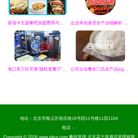
莫瑞卡主题餐吧加盟费用与代理条件详解 加盟电话与餐饮管理全攻略
企业承包食堂全产业链解析 从黄页名录到供应商资源的整合平台
海口美兰区开展“随机查餐厅”活动，双管齐下筑牢餐饮安全与节约防线
公司企业餐饮门店农产品logo图形文字卡通标志平面商标设计及餐饮管理
地址：北京市顺义区裕庆路16号院11号楼11层1104
电话：-
Copyright © 2026
www.xleur.com
餐饮管理
北京花之筑酒店管理有限